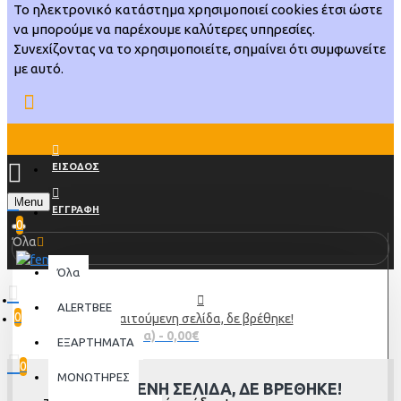
Το ηλεκτρονικό κατάστημα χρησιμοποιεί cookies έτσι ώστε
να μπορούμε να παρέχουμε καλύτερες υπηρεσίες.
Συνεχίζοντας να το χρησιμοποιείτε, σημαίνει ότι συμφωνείτε
με αυτό.
ΕΙΣΟΔΟΣ
Menu
ΕΓΓΡΑΦΗ
0
Όλα
Όλα
ALERTBEE
0
Η αιτούμενη σελίδα, δε βρέθηκε!
0 προϊόν(τα) - 0,00€
ΕΞΑΡΤΗΜΑΤΑ
0
ΜΟΝΩΤΗΡΕΣ
Η ΑΙΤΟΎΜΕΝΗ ΣΕΛΊΔΑ, ΔΕ ΒΡΈΘΗΚΕ!