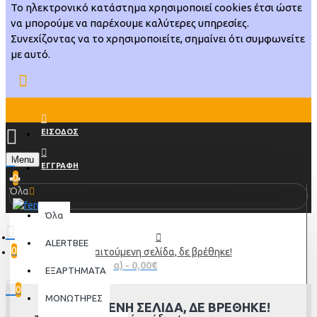
Το ηλεκτρονικό κατάστημα χρησιμοποιεί cookies έτσι ώστε
να μπορούμε να παρέχουμε καλύτερες υπηρεσίες.
Συνεχίζοντας να το χρησιμοποιείτε, σημαίνει ότι συμφωνείτε
με αυτό.
ΕΙΣΟΔΟΣ
Menu
ΕΓΓΡΑΦΗ
0
Όλα
Όλα
ALERTBEE
0
Η αιτούμενη σελίδα, δε βρέθηκε!
0 προϊόν(τα) - 0,00€
ΕΞΑΡΤΗΜΑΤΑ
0
ΜΟΝΩΤΗΡΕΣ
Η ΑΙΤΟΎΜΕΝΗ ΣΕΛΊΔΑ, ΔΕ ΒΡΈΘΗΚΕ!